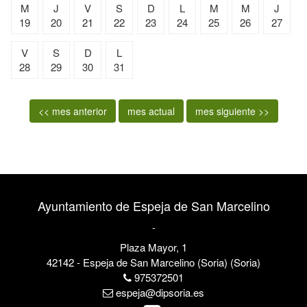
M
J
V
S
D
L
M
M
J
19
20
21
22
23
24
25
26
27
V
S
D
L
28
29
30
31
<< mes anterior
mes actual
mes siguiente >>
Ayuntamiento de Espeja de San Marcelino
-
Plaza Mayor, 1
42142 - Espeja de San Marcelino (Soria) (Soria)
975372501
espeja@dipsoria.es