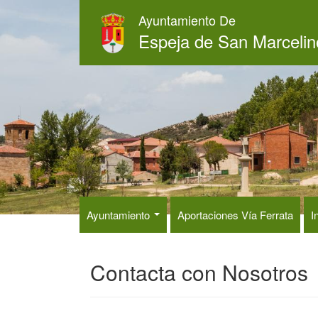
Pasar
Ayuntamiento De
al
Espeja de San Marcelin
contenido
principal
Ayuntamiento
Aportaciones Vía Ferrata
I
Contacta con Nosotros