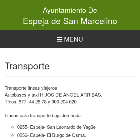
Pasar
Ayuntamiento De
al
contenido
Espeja de San Marcelino
principal
MENU
Transporte
Transporte líneas viajeros
Autobuses y taxi HIJOS DE ANGEL ARRIBAS.
Tfnos. 677- 44 26 78 y 900 204 020
Líneas para transporte bajo demanda:
0255- Espeja- San Leonardo de Yagüe
0256- Espeja- El Burgo de Osma.